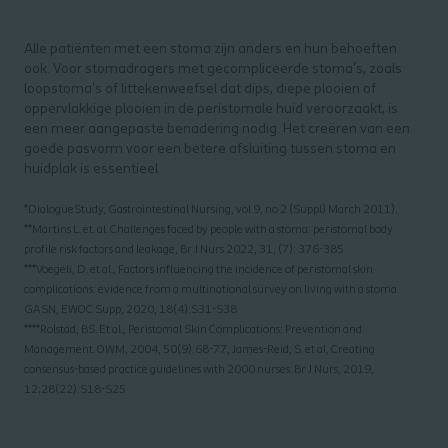
Alle patiënten met een stoma zijn anders en hun behoeften
ook. Voor stomadragers met gecompliceerde stoma's, zoals
loopstoma's of littekenweefsel dat dips, diepe plooien of
oppervlakkige plooien in de peristomale huid veroorzaakt, is
een meer aangepaste benadering nodig. Het creëren van een
goede pasvorm voor een betere afsluiting tussen stoma en
huidplak is essentieel
*DialogueStudy, Gastrointestinal Nursing, vol 9, no 2 (Suppl) March 2011).
**Martins L. et. al. Challenges faced by people with a stoma: peristomal body
profile risk factors and leakage, Br J Nurs 2022, 31, (7): 376-385
***Voegeli, D. et al., Factors influencing the incidence of peristomal skin
complications: evidence from a multinational survey on living with a stoma.
GASN, EWOC Supp, 2020, 18(4):S31-S38
****Rolstad, BS. Et al., Peristomal Skin Complications: Prevention and
Management. OWM, 2004, 50(9):68-77, James-Reid, S. et al, Creating
consensus-based practice guidelines with 2000 nurses. Br J Nurs, 2019,
12;28(22):S18-S25