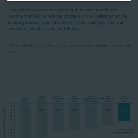
In gevalideerde tests met echte output vermindert Brava
Beschermende Ring lekkage aanzienlijk in vergelijking met alle
andere geteste ringen.* En het vermindert lekkage meer dan
twee keer zoveel als Dansac TRE Ring.
* Test evaluated the ability of 7 seals to resist real output seeping under the adhesive over 24
.
hours