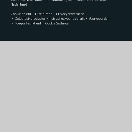
Coloplast Nederland
Terminalweg 36
3821 AJ Amersfoort
Nederland
Cookie beleid
Disclaimer
Privacy statement
Coloplast-producten - instructies voor gebruik
Voorwaarden
Toegankelijkheid
Cookie Settings