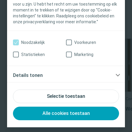
voor u zijn. U hebt het recht om uw toestemming op elk
verantwoordelijkheid voor patiëntzorg ligt bij de
moment in te trekken of te wijzigen door op “Cookie-
medisch professional. Voor gedetailleerde
instellingen” te klikken. Raadpleeg ons cookiebeleid en
informatie over producten, inclusief
onze privacyverklaring voor meer informatie.”
gebruiksaanwijzingen, contraindicaties,
Educatie
effecten, voorzorgsmaatregelen en
waarschuwingen, consulteert u de Instructions
Noodzakelijk
Voorkeuren
for Use (IFU) / gebruikersinstructie voorafgaand
Statistieken
Marketing
aan gebruik.
Ja, ik ben een medisch professional
Details tonen
Nee, ik ben geen medisch professional
Selectie toestaan
Continentiezorg
Con
E-learnings
Wo
Alle cookies toestaan