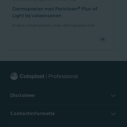
Darmspoelen met Peristeen® Plus of
Be
Light bij volwassenen
in
d
In deze scholing leert u over darmspoelen met
De
Peristeen Plus en Peristeen Light.
ko
heb
Deze e-learning is niet geaccrediteerd!
pij
ver
Tij
(b
ac
bo
Ge
Disclaimer
Contactinformatie