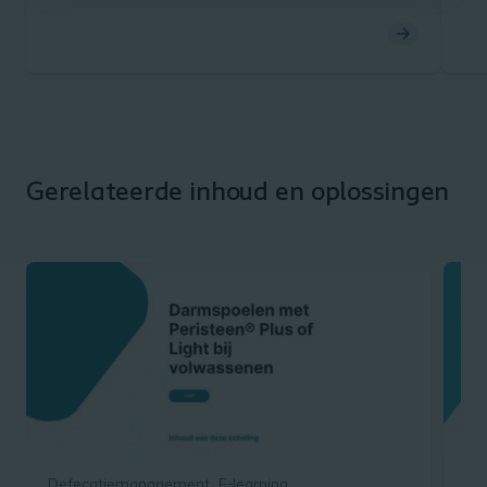
Gerelateerde inhoud en oplossingen
Defecatiemanagement
E-learning
Co